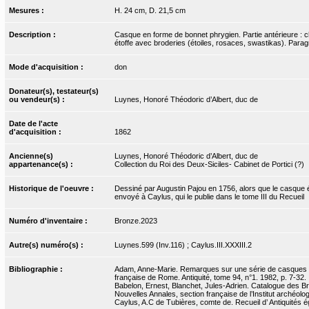
Mesures :
H. 24 cm, D. 21,5 cm
Description :
Casque en forme de bonnet phrygien. Partie antérieure : 
étoffe avec broderies (étoiles, rosaces, swastikas). Par
Mode d'acquisition :
don
Donateur(s), testateur(s)
ou vendeur(s) :
Luynes, Honoré Théodoric d’Albert, duc de
Date de l'acte
d'acquisition :
1862
Ancienne(s)
Luynes, Honoré Théodoric d’Albert, duc de
appartenance(s) :
Collection du Roi des Deux-Siciles- Cabinet de Portici (?)
Historique de l'oeuvre :
Dessiné par Augustin Pajou en 1756, alors que le casque ét
envoyé à Caylus, qui le publie dans le tome III du Recueil
Numéro d'inventaire :
Bronze.2023
Autre(s) numéro(s) :
Luynes.599 (Inv.116) ; Caylus.III.XXXIII.2
Bibliographie :
Adam, Anne-Marie. Remarques sur une série de casques de 
française de Rome. Antiquité, tome 94, n°1. 1982, p. 7-32.
Babelon, Ernest, Blanchet, Jules-Adrien. Catalogue des Bro
Nouvelles Annales, section française de l’Institut archéolog
Caylus, A.C de Tubières, comte de. Recueil d’ Antiquités égy