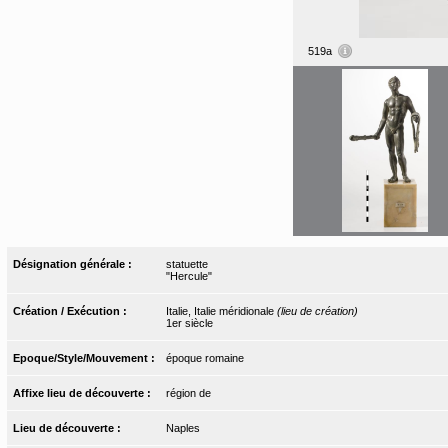
519a
Désignation générale :
statuette
"Hercule"
Création / Exécution :
Italie, Italie méridionale
(lieu de création)
1er siècle
Epoque/Style/Mouvement :
époque romaine
Affixe lieu de découverte :
région de
Lieu de découverte :
Naples