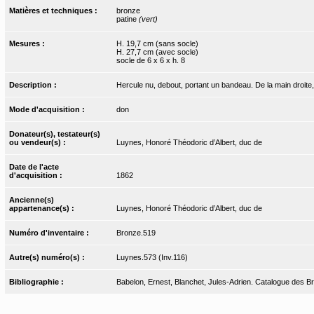
Matières et techniques :
bronze
patine
(vert)
Mesures :
H. 19,7 cm (sans socle)
H. 27,7 cm (avec socle)
socle de 6 x 6 x h. 8
Description :
Hercule nu, debout, portant un bandeau. De la main droite, 
Mode d'acquisition :
don
Donateur(s), testateur(s)
ou vendeur(s) :
Luynes, Honoré Théodoric d’Albert, duc de
Date de l'acte
d'acquisition :
1862
Ancienne(s)
appartenance(s) :
Luynes, Honoré Théodoric d’Albert, duc de
Numéro d'inventaire :
Bronze.519
Autre(s) numéro(s) :
Luynes.573 (Inv.116)
Bibliographie :
Babelon, Ernest, Blanchet, Jules-Adrien. Catalogue des Bro