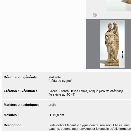
Désignation générale :
statuette
"Léda au cygne"
Création / Exécution :
Grèce, Sterea Hellas Evoia, Attique
(lieu de création)
4e siècle av JC (?)
Matières et techniques :
argile
Mesures :
H. 19,8 cm
Description :
Léda debout tenant le cygne contre son sein. Elle est nue, 
gauche, comme pour envelopper le couple qu'elle forme a