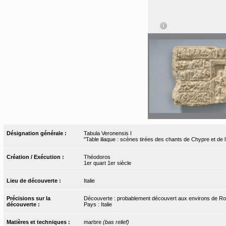
Désignation générale :
Tabula Veronensis I
"Table iliaque : scènes tirées des chants de Chypre et de l’
Création / Exécution :
Théodoros
1er quart 1er siècle
Lieu de découverte :
Italie
Précisions sur la
Découverte : probablement découvert aux environs de 
découverte :
Pays : Italie
Matières et techniques :
marbre
(bas relief)