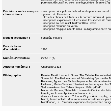
purement décoratif, ou selon une hypothèse récente d'Ag
Précisions sur les marques
- inscription principale sur la bordure du panneau central :
et inscriptions :
signature de Theodoros
- titres des chants de l’Iliade sur la bordure latérale du pa
- inscriptions explicatives situées sous les scènes de l’Ilia
- inscription sous le relief illustrant l’Iliou Persis
- inscription métrique du verso
- inscription magique inscrite dans un diagramme carré du
Mode d'acquisition :
conquête militaire
Date de l'acte
d'acquisition :
1798
Numéro d'inventaire :
inv.57.61(A)
Autre(s) numéro(s) :
Chabouillet.3318
Bibliographie :
Petrain, David. Homer in Stone. The Tabulae Iliacae in the
Squire, M.. The Iliad in a nutshell. Vizualizing Epic on the
Rouveret, Agnès. Les Tables iliaques et l'art de la mémoire
Hellmann, Marie-Christine. “Illustrations homériques : les 
Sadurska Anna. Les Tables Iliaques. 1964, p40-43.
Marion du Mersan, Théophile. Histoire du Cabinet des Médai
temple, sur la voie Appienne,à Frattocchia ,
dans les terres du prince Colonna. (Voyez Antiq. expliq., de 
Muret, Jean-Baptiste. Monuments antiques dessinés par J.-
Montfaucon, B.. L'antiquité expliquée et représentée en figu