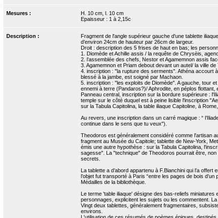
Mesures :
H. 10 cm, l. 10 cm
Epaisseur : 1 à 2,15c
Description :
Fragment de l'angle supérieur gauche d'une tablette iliaqu
d’environ 24cm de hauteur par 26cm de largeur.
Droit : description des 5 frises de haut en bas; les person
1. Diomède et Achille assis / la requête de Chrysèis, age
2. l’assemblée des chefs, Nestor et Agamemnon assis face 
3. Agamemnon et Priam debout devant un autel/ la ville de 
4. inscription : "la rupture des serments". Athéna accourt à
blessé à la jambe, est soigné par Machaon.
5. inscription : "les exploits de Diomède". A gauche, tour e
ennemi à terre (Pandaros?)/ Aphrodite, en péplos flottant
Panneau central, inscription sur la bordure supérieure : l'Il
temple sur le côté duquel est à peine lisible l'inscription
sur la Tabula Capitolina, la table iliaque Capitoline, à Rom
Au revers, une inscription dans un carré magique : “ l’Ili
continue dans le sens que tu veux").
Theodoros est généralement considéré comme l'artisan auteur
fragment au Musée du Capitole; tablette de New-York, Me
émis une autre hypothèse : sur la Tabula Capitolina, l'insc
sagesse". La "technique" de Theodoros pourrait être, non
secrets.
La tablette a d’abord appartenu à F.Bianchini qui l’a offe
l’objet fut transporté à Paris “entre les pages de bois d’un
Médailles de la bibliothèque.
Le terme 'table iliaque' désigne des bas-reliefs miniatures e
personnages, explicitent les sujets ou les commentent. La p
Vingt deux tablettes, généralement fragmentaires, subsisten
environs.
L'utilisation de ces résumés de poèmes épiques, destinés à