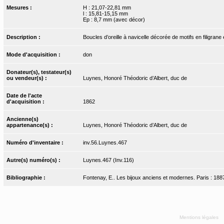
Mesures :
H : 21,07-22,81 mm
l : 15,81-15,15 mm
Ep : 8,7 mm (avec décor)
Description :
Boucles d’oreille à navicelle décorée de motifs en filigrane 
Mode d'acquisition :
don
Donateur(s), testateur(s)
ou vendeur(s) :
Luynes, Honoré Théodoric d’Albert, duc de
Date de l'acte
d'acquisition :
1862
Ancienne(s)
appartenance(s) :
Luynes, Honoré Théodoric d’Albert, duc de
Numéro d'inventaire :
inv.56.Luynes.467
Autre(s) numéro(s) :
Luynes.467 (Inv.116)
Bibliographie :
Fontenay, E.. Les bijoux anciens et modernes. Paris : 1887
Mentions légales