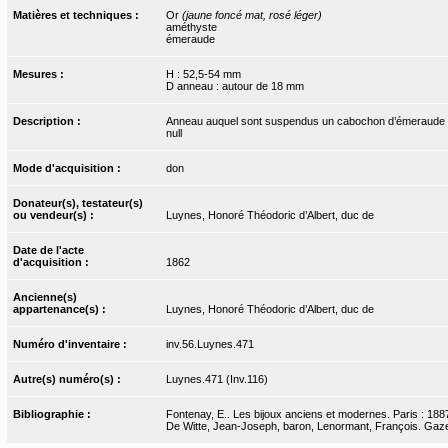
Matières et techniques :
Or
(jaune foncé mat, rosé léger)
améthyste
émeraude
Mesures :
H : 52,5-54 mm
D anneau : autour de 18 mm
Description :
Anneau auquel sont suspendus un cabochon d’émeraude (un
null
Mode d'acquisition :
don
Donateur(s), testateur(s)
ou vendeur(s) :
Luynes, Honoré Théodoric d’Albert, duc de
Date de l'acte
d'acquisition :
1862
Ancienne(s)
appartenance(s) :
Luynes, Honoré Théodoric d’Albert, duc de
Numéro d'inventaire :
inv.56.Luynes.471
Autre(s) numéro(s) :
Luynes.471 (Inv.116)
Bibliographie :
Fontenay, E.. Les bijoux anciens et modernes. Paris : 1887
De Witte, Jean-Joseph, baron, Lenormant, François. Gazett