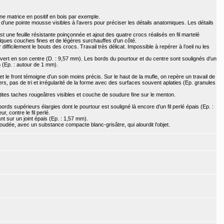
ne matrice en positif en bois par exemple.
’une pointe mousse visibles à l’avers pour préciser les détails anatomiques. Les détails
st une feuille résistante poinçonnée et ajout des quatre crocs réalisés en fil martelé
lques couches fines et de légères surchauffes d’un côté.
 difficilement le bouts des crocs. Travail très délicat. Impossible à repérer à l’oeil nu les
vert en son centre (D. : 9,57 mm). Les bords du pourtour et du centre sont soulignés d’un
on (Ep. : autour de 1 mm).
et le front témoigne d’un soin moins précis. Sur le haut de la mufle, on repère un travail de
s, pas de tri et irrégularité de la forme avec des surfaces souvent aplaties (Ep. granules
ites taches rougeâtres visibles et couche de soudure fine sur le menton.
rds supérieurs élargies dont le pourtour est souligné là encore d’un fil perlé épais (Ep. :
r, contre le fil perlé.
t sur un joint épais (Ep. : 1,57 mm).
soudée, avec un substance compacte blanc-grisâtre, qui alourdit l’objet.