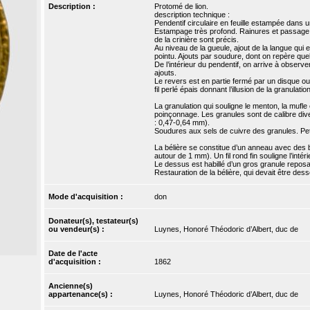
Description :
Protomé de lion.
description technique :
Pendentif circulaire en feuille estampée dans u
Estampage très profond. Rainures et passage d
de la crinière sont précis.
Au niveau de la gueule, ajout de la langue qui e
pointu. Ajouts par soudure, dont on repère que
De l’intérieur du pendentif, on arrive à observer
ajouts.
Le revers est en partie fermé par un disque ou
fil perlé épais donnant l’illusion de la granulati
La granulation qui souligne le menton, la mufle 
poinçonnage. Les granules sont de calibre diver
: 0,47-0,64 mm).
Soudures aux sels de cuivre des granules. Pet
La bélière se constitue d’un anneau avec des bo
autour de 1 mm). Un fil rond fin souligne l’intérieu
Le dessus est habillé d’un gros granule reposan
Restauration de la bélière, qui devait être des
Mode d'acquisition :
don
Donateur(s), testateur(s)
ou vendeur(s) :
Luynes, Honoré Théodoric d’Albert, duc de
Date de l'acte
d'acquisition :
1862
Ancienne(s)
appartenance(s) :
Luynes, Honoré Théodoric d’Albert, duc de