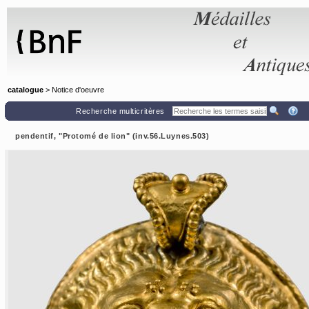
Panneau de gestion des cookies
catalogue
> Notice d'oeuvre
Recherche multicritères
pendentif, "Protomé de lion" (inv.56.Luynes.503)