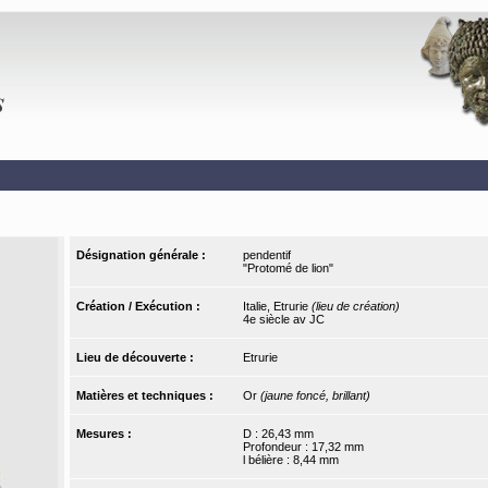
Désignation générale :
pendentif
"Protomé de lion"
Création / Exécution :
Italie, Etrurie
(lieu de création)
4e siècle av JC
Lieu de découverte :
Etrurie
Matières et techniques :
Or
(jaune foncé, brillant)
Mesures :
D : 26,43 mm
Profondeur : 17,32 mm
l bélière : 8,44 mm