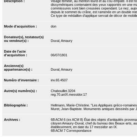
Description :
Visage féminin, au menton lourd et au cou empâté. Il est to
dissymétriques contenaient des yeux rapportés en une mat
commissures sont bien creusées cependant. Le nez, aujourd
depuis le sommet du crâne, est ramenée en un double nœud
Ce type de médaillon d'applique servait de décor de mobil
Mode d'acquisition :
don
Donateur(s), testateur(s)
ou vendeur(s) :
Duval, Amaury
Date de l'acte
d'acquisition :
06/07/1801
Ancienne(s)
appartenance(s) :
Duval, Amaury
Numéro d'inventaire :
inv.65.4507
Autre(s) numéro(s) :
Chabouillet.3204
reg.70.anIX.messidor.17
Bibliographie :
Hellmann, Marie-Christine. “Les Appliques gréco-romaines
Muret, Jean-Baptiste. Monuments antiques dessinés par J.-
Archives :
6B ACM 6 (ex ACM 8) État des objets d'antiquités provena
citoyen Amaury-Duval, chef du bureau des Beaux-arts, au C
établissement, en date du 17 messidor an IX.
6B ACM 7 Correspondance