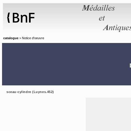
Panneau de gestion des cookies
catalogue
> Notice d'oeuvre
sceau-cylindre (Luynes.452)