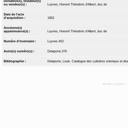
Donateur(s), testateur(s)
ou vendeur(s) :
Luynes, Honoré Théodoric d’Albert, duc de
Date de l'acte
d'acquisition :
1862
Ancienne(s)
appartenance(s) :
Luynes, Honoré Théodoric d’Albert, duc de
Numéro d'inventaire :
Luynes.452
Autre(s) numéro(s) :
Delaporte.376
Bibliographie :
Delaporte, Louis. Catalogue des cylindres orientaux et de
Mentions légales