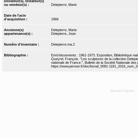
Donateur(s), testateur(s)
ou vendeur(s) :
Delepierre, Marie
Date de l'acte
d'acquisition :
1966
Ancienne(s)
Delepierre, Marie
appartenance(s) :
Delepierre, Jean
Numéro d'inventaire :
Delepierre.ma.2
Bibliographie :
Enrichissements : 1961-1973. Exposition, Bibliothèque nati
Queyrel, François. "Les sculptures de la collection Delepie
nationale de France.", Bulletin de la Société Nationale des
https://www.persee.fr/doc/bsnaf_0081-1181_2016_num_
Mentions légales