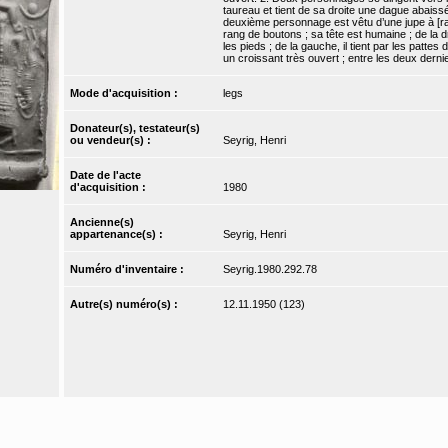
taureau et tient de sa droite une dague abaiss
deuxième personnage est vêtu d’une jupe à [ra
rang de boutons ; sa tête est humaine ; de la 
les pieds ; de la gauche, il tient par les patt
un croissant très ouvert ; entre les deux dern
Mode d'acquisition :
legs
Donateur(s), testateur(s)
ou vendeur(s) :
Seyrig, Henri
Date de l'acte
d'acquisition :
1980
Ancienne(s)
appartenance(s) :
Seyrig, Henri
Numéro d'inventaire :
Seyrig.1980.292.78
Autre(s) numéro(s) :
12.11.1950 (123)