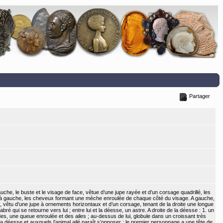
Partager
che, le buste et le visage de face, vêtue d’une jupe rayée et d’un corsage quadrillé, les
t à gauche, les cheveux formant une mèche enroulée de chaque côté du visage. A gauche,
n, vêtu d’une jupe à ornements horizontaux et d’un corsage, tenant de la droite une longue
é qui se retourne vers lui ; entre lui et la déesse, un astre. A droite de la déesse : 1. un
des, une queue enroulée et des ailes ; au-dessus de lui, globule dans un croissant très
a déesse et auxquels l’animal ailé paraît s’opposer ; le premier personnage a une tête de