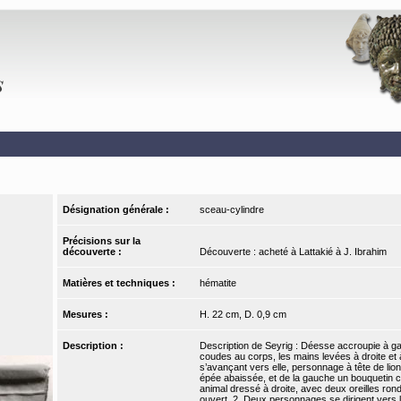
Désignation générale :
sceau-cylindre
Précisions sur la
découverte :
Découverte : acheté à Lattakié à J. Ibrahim
Matières et techniques :
hématite
Mesures :
H. 22 cm, D. 0,9 cm
Description :
Description de Seyrig : Déesse accroupie à gau
coudes au corps, les mains levées à droite e
s’avançant vers elle, personnage à tête de lio
épée abaissée, et de la gauche un bouquetin cabr
animal dressé à droite, avec deux oreilles ron
ouvert. 2. Deux personnages se dirigent vers l