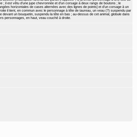
ée ; il est vêtu d’une jupe chevronnée et d’un corsage à deux rangs de boutons ; le
ngées horizontales de cases alternées avec des lignes de points] et d’un corsage à un
droite il tient, en commun avec le personnage à tête de taureau, un veau (?) suspendu par
es de devant un bouquetin, suspendu la tête en bas ; au-dessus de cet animal, globule dans
iers personnages, en haut, veau couché à droite.