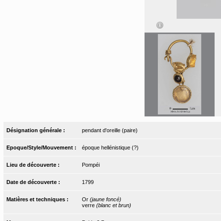
Désignation générale :
pendant d'oreille (paire)
Epoque/Style/Mouvement :
époque hellénistique (?)
Lieu de découverte :
Pompéi
Date de découverte :
1799
Matières et techniques :
Or
(jaune foncé)
verre
(blanc et brun)