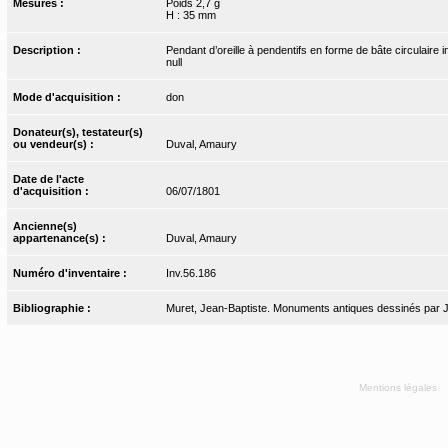
Mesures :
Poids 2,7 g
H : 35 mm
Description :
Pendant d’oreille à pendentifs en forme de bâte circulaire 
null
Mode d'acquisition :
don
Donateur(s), testateur(s)
ou vendeur(s) :
Duval, Amaury
Date de l'acte
d'acquisition :
06/07/1801
Ancienne(s)
appartenance(s) :
Duval, Amaury
Numéro d'inventaire :
Inv.56.186
Bibliographie :
Muret, Jean-Baptiste. Monuments antiques dessinés par J.-
Mentions légales