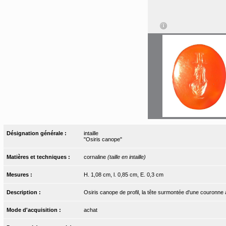
Désignation générale :
intaille
"Osiris canope"
Matières et techniques :
cornaline
(taille en intaille)
Mesures :
H. 1,08 cm, l. 0,85 cm, E. 0,3 cm
Description :
Osiris canope de profil, la tête surmontée d'une couronne
Mode d'acquisition :
achat