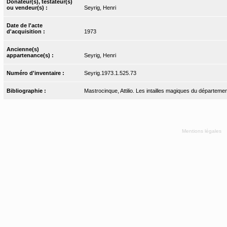
Donateur(s), testateur(s)
ou vendeur(s) :
Seyrig, Henri
Date de l'acte
d'acquisition :
1973
Ancienne(s)
appartenance(s) :
Seyrig, Henri
Numéro d'inventaire :
Seyrig.1973.1.525.73
Bibliographie :
Mastrocinque, Attilio. Les intailles magiques du départemen
Mentions légales