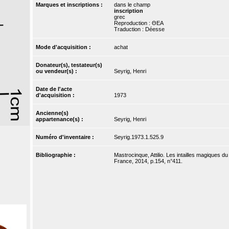
Marques et inscriptions :
dans le champ
inscription
grec
Reproduction : ΘΕΑ
Traduction : Déesse
Mode d'acquisition :
achat
Donateur(s), testateur(s)
ou vendeur(s) :
Seyrig, Henri
Date de l'acte
d'acquisition :
1973
Ancienne(s)
appartenance(s) :
Seyrig, Henri
Numéro d'inventaire :
Seyrig.1973.1.525.9
Bibliographie :
Mastrocinque, Attilio. Les intailles magiques d
France, 2014, p.154, n°411.