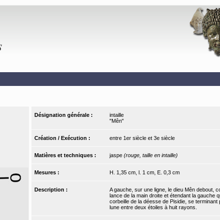
Désignation générale :
intaille
"Mên"
Création / Exécution :
entre 1er siècle et 3e siècle
Matières et techniques :
jaspe
(rouge, taille en intaille)
Mesures :
H. 1,35 cm, l. 1 cm, E. 0,3 cm
Description :
A gauche, sur une ligne, le dieu Mên debout, cou
lance de la main droite et étendant la gauche q
corbeille de la déesse de Pisidie, se terminant 
lune entre deux étoiles à huit rayons.