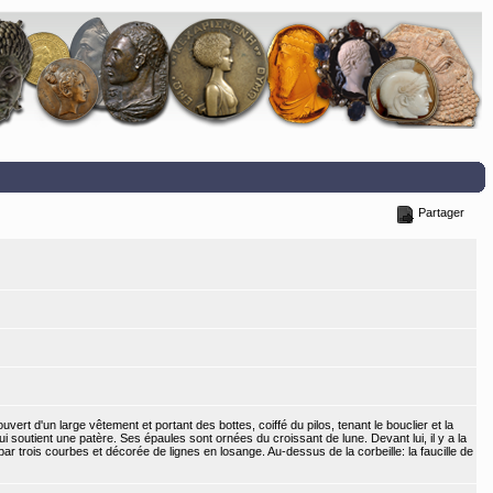
Partager
vert d'un large vêtement et portant des bottes, coiffé du pilos, tenant le bouclier et la
ui soutient une patère. Ses épaules sont ornées du croissant de lune. Devant lui, il y a la
par trois courbes et décorée de lignes en losange. Au-dessus de la corbeille: la faucille de