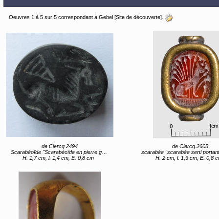
Oeuvres 1 à 5 sur 5 correspondant à Gebel [Site de découverte].
de Clercq.2494
de Clercq.2605
Scarabéoïde "Scarabéoïde en pierre grise"
scarabée "scarabée serti portant la représentation d
H. 1,7 cm, l. 1,4 cm, E. 0,8 cm
H. 2 cm, l. 1,3 cm, E. 0,8 