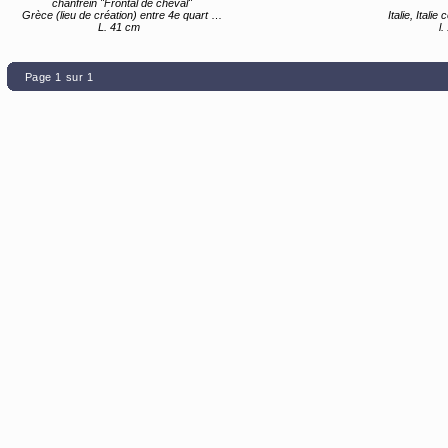
chanfrein "Frontal de cheval"
Grèce (lieu de création) entre 4e quart 6e siècle av JC et 1er quart 5e siècle av JC
Italie, Italie cen
L. 41 cm
l
Page 1 sur 1