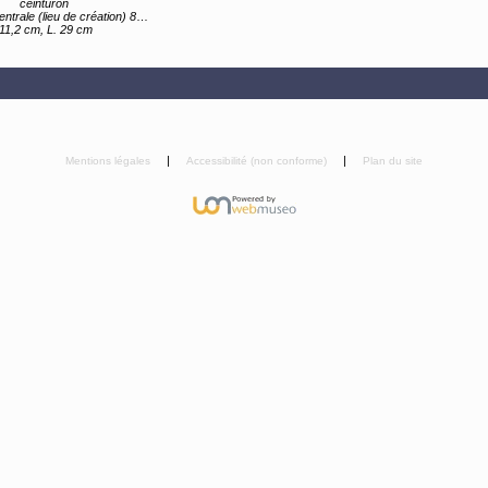
ceinturon
trale (lieu de création) 8e siècle av JC
. 11,2 cm, L. 29 cm
Mentions légales
Accessibilité (non conforme)
Plan du site