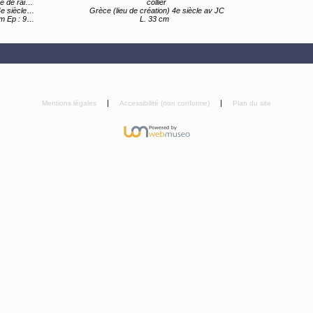
e raisin"
collier
e siècle av JC
Grèce (lieu de création) 4e siècle av JC
02-10,10 mm
L. 33 cm
Mentions légales
Accessibilité (non conforme)
Plan du site