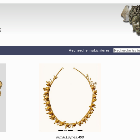
Recherche multicritères
inv.56.Luynes.498