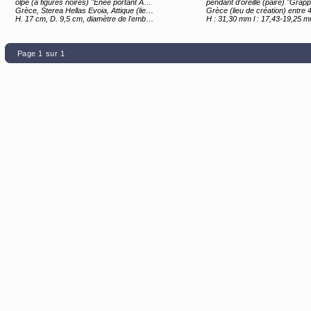
olpé (à figures noires) "Énée portant Anchise" (titre d'usage)
pendant d'oreille (paire) "Grappe d
Grèce, Sterea Hellas Evoia, Attique (lieu de création) 2e moitié 6e siècle av JC
Grèce (lieu de création) entre 4e siècle av JC et 2
H. 17 cm, D. 9,5 cm, diamètre de l'embouchure 5,9 cm, diamètre du pied 5,8 cm
H : 31,30 mm l : 17,43-19,25 mm Ep : 9,
Page 1 sur 1