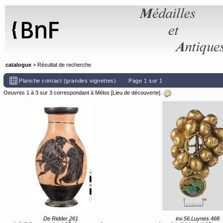
Panneau de gestion des cookies
catalogue
> Résultat de recherche
Planche contact (grandes vignettes)
Page 1 sur 1
Oeuvres 1 à 3 sur 3 correspondant à Mélos [Lieu de découverte].
De Ridder.261
inv.56.Luynes.468