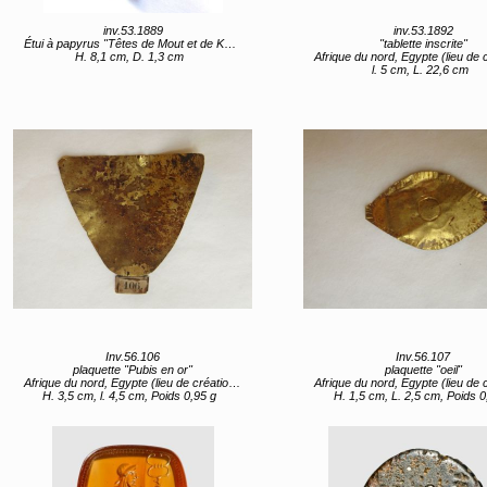
inv.53.1889
inv.53.1892
Étui à papyrus "Têtes de Mout et de Khonsou"
"tablette inscrite"
H. 8,1 cm, D. 1,3 cm
Afrique du nord, Egypte (lieu de création) 315/4 ou 303/
l. 5 cm, L. 22,6 cm
Inv.56.106
Inv.56.107
plaquette "Pubis en or"
plaquette "oeil"
Afrique du nord, Egypte (lieu de création) entre 4e quart 2e siècle et 1er quart 3e siècle
Afrique du nord, Egypte (lieu de création) entre 4e quart 2e siècle et 1er q
H. 3,5 cm, l. 4,5 cm, Poids 0,95 g
H. 1,5 cm, L. 2,5 cm, Poids 0