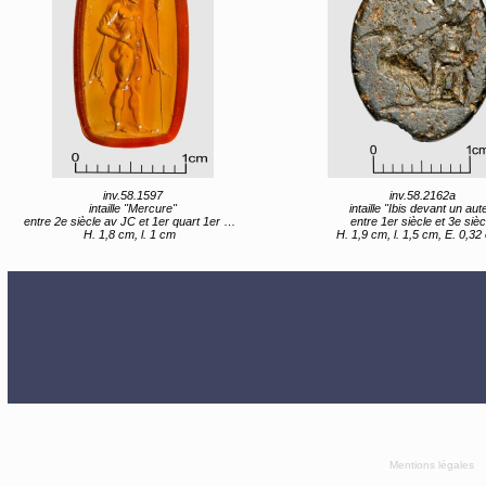
inv.58.1597
inv.58.2162a
intaille "Mercure"
intaille "Ibis devant un aute
entre 2e siècle av JC et 1er quart 1er siècle av JC
entre 1er siècle et 3e sièc
H. 1,8 cm, l. 1 cm
H. 1,9 cm, l. 1,5 cm, E. 0,32
Mentions légales