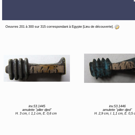
Oeuvres 201 à 300 sur 315 correspondant à Egypte [Lieu de découverte].
inv.53.1445
inv.53.1446
amulette "pilier djed"
amulette "pilier djed"
H. 3 cm, l. 1,1 cm, E. 0,6 cm
H. 2,9 cm, l. 1,1 cm, E. 0,5