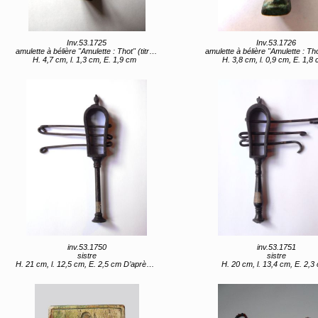
Inv.53.1725
Inv.53.1726
amulette à bélière "Amulette : Thot" (titre d'usage)
amulette à bélière "Amulette : Thot (?)" (titre d'
H. 4,7 cm, l. 1,3 cm, E. 1,9 cm
H. 3,8 cm, l. 0,9 cm, E. 1,8
inv.53.1750
inv.53.1751
sistre
sistre
H. 21 cm, l. 12,5 cm, E. 2,5 cm D’après Foucault : huit pouces D’après Caylus : sept pouces
H. 20 cm, l. 13,4 cm, E. 2,3