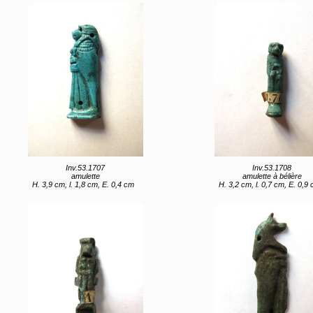
Inv.53.1707
Inv.53.1708
amulette
amulette à bélière
H. 3,9 cm, l. 1,8 cm, E. 0,4 cm
H. 3,2 cm, l. 0,7 cm, E. 0,9