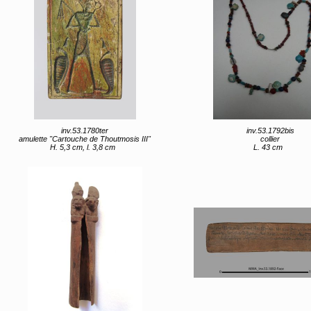
inv.53.1780ter
inv.53.1792bis
amulette "Cartouche de Thoutmosis III"
collier
H. 5,3 cm, l. 3,8 cm
L. 43 cm