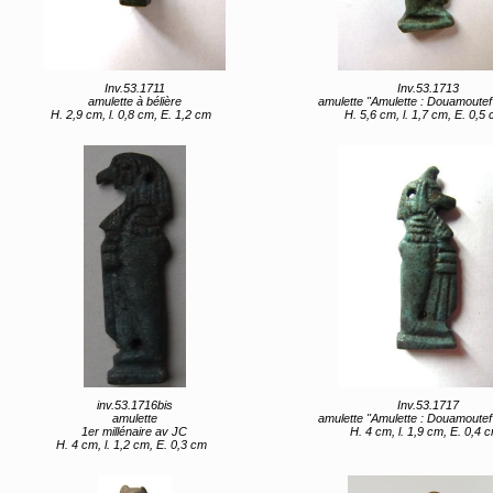
Inv.53.1711
Inv.53.1713
amulette à bélière
amulette "Amulette : Douamoutef" (titre 
H. 2,9 cm, l. 0,8 cm, E. 1,2 cm
H. 5,6 cm, l. 1,7 cm, E. 0,5
inv.53.1716bis
Inv.53.1717
amulette
amulette "Amulette : Douamoutef" (titre 
1er millénaire av JC
H. 4 cm, l. 1,9 cm, E. 0,4 
H. 4 cm, l. 1,2 cm, E. 0,3 cm