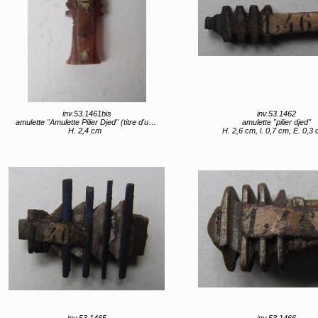
inv.53.1461bis
inv.53.1462
amulette "Amulette Pilier Djed" (titre d'usage)
amulette "pilier djed"
H. 2,4 cm
H. 2,6 cm, l. 0,7 cm, E. 0,3
inv.53.1465
inv.53.1466