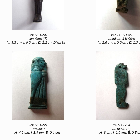
inv.53.1690
Inv.53.1693ter
amulette (?)
amulette à bélière
H. 3,5 cm, l. 0,8 cm, E. 2,2 cm D’après Caylus : hauteur : un pouce quatre lignes
H. 2,6 cm, l. 0,8 cm, E. 1,5
Inv.53.1699
Inv.53.1704
amulette
amulette (?)
H. 4,2 cm, l. 1,9 cm, E. 0,4 cm
H. 6 cm, l. 1,9 cm, E. 0,5 