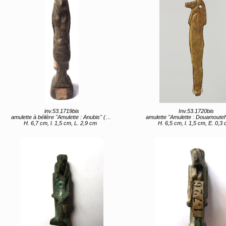
inv.53.1719bis
Inv.53.1720bis
amulette à bélière "Amulette : Anubis" (titre d'usage)
amulette "Amulette : Douamoutef" (titre 
H. 6,7 cm, l. 1,5 cm, L. 2,9 cm
H. 6,5 cm, l. 1,5 cm, E. 0,3