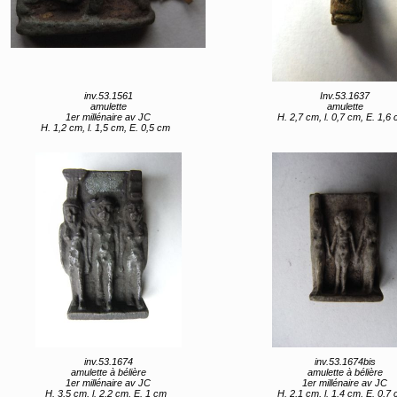
inv.53.1561
Inv.53.1637
amulette
amulette
1er millénaire av JC
H. 2,7 cm, l. 0,7 cm, E. 1,6
H. 1,2 cm, l. 1,5 cm, E. 0,5 cm
inv.53.1674
inv.53.1674bis
amulette à bélière
amulette à bélière
1er millénaire av JC
1er millénaire av JC
H. 3,5 cm, l. 2,2 cm, E. 1 cm
H. 2,1 cm, l. 1,4 cm, E. 0,7