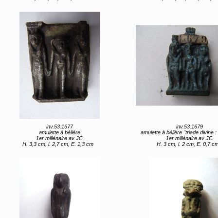
inv.53.1677
inv.53.1679
amulette à bélière
amulette à bélière "triade divine : Horus entre Isis 
1er millénaire av JC
1er millénaire av JC
H. 3,3 cm, l. 2,7 cm, E. 1,3 cm
H. 3 cm, l. 2 cm, E. 0,7 c