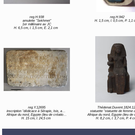
reg.H.938
reg.H.942
amulette "Sekhmet"
H. 1,5 cm, l. 0,5 cm, P. 1,1
1er millénaire av JC
H. 6,5 cm, l. 1,5 cm, E. 2,1 cm
reg.Y.12695
Thédenat.Duvent.1824.1
inscription "dédicace à Sérapis, Isis, au Nil et aux dieux évergètes"
statuette "statuette de femme 
Afrique du nord, Egypte (lieu de création) 3e siècle av JC avant 221 av JC
Afrique du nord, Egypte (lieu de 
H. 15 cm, l. 24,5 cm
H. 8,2 cm, l. 3,7 cm, P. 4 