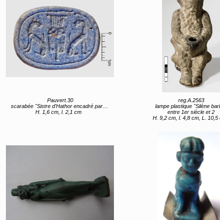
Pauvert.30
reg.A.2563
scarabée "Sistre d'Hathor encadré par deux lions"
lampe plastique "Silène bar
H. 1,6 cm, l. 2,1 cm
entre 1er siècle et 2
H. 9,2 cm, l. 4,8 cm, L. 10,5