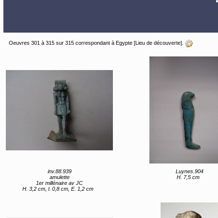
Oeuvres 301 à 315 sur 315 correspondant à Egypte [Lieu de découverte].
inv.88.939
Luynes.904
amulette
H. 7,5 cm
1er millénaire av JC
H. 3,2 cm, l. 0,8 cm, E. 1,2 cm