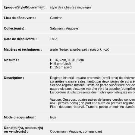
Epoque/Style/Mouvement :
style des chèvres sauvages
Lieu de découverte :
Camiros
Collecteur(s) :
Salzmann, Auguste
Date de découverte :
1863
Matières et techniques :
argile
(beige, engobe, peint (décor), noir)
Mesures :
H. 16,5 cm, D. 31,8 cm
H. 9 cm (pied)
D. 15 cm (pied)
Description :
Registre historié : quatre protomés (profil droit) de chè
six arêtes transversales; tantôt par deux séries de six ar
Second registre historié : limité en partie supérieure par 
quatre oiseaux d’eau en marche vers la gauche (complétés
La bordure du plat présente des motifs géométriques en co
Vasque. Dessous: quatre paires de larges cercles concentriq
noir ; pétales noirs) ; de part et d’autre du premier registr
Pied : dessous réservé. Tranche peinte en noir. Au diamèt
Mode d'acquisition :
legs
Donateur(s), testateur(s)
ou vendeur(s) :
Oppermann, Auguste, commandant