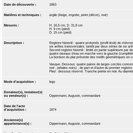
Date de découverte :
1863
Matières et techniques :
argile
(beige, engobe, peint (décor), noir)
Mesures :
H. 16,5 cm, D. 31,8 cm
H. 9 cm (pied)
D. 15 cm (pied)
Description :
Registre historié : quatre protomés (profil droit) de chè
six arêtes transversales; tantôt par deux séries de six ar
Second registre historié : limité en partie supérieure par 
quatre oiseaux d’eau en marche vers la gauche (complétés
La bordure du plat présente des motifs géométriques en co
Vasque. Dessous: quatre paires de larges cercles concentriq
noir ; pétales noirs) ; de part et d’autre du premier registr
Pied : dessous réservé. Tranche peinte en noir. Au diamèt
Mode d'acquisition :
legs
Donateur(s), testateur(s)
ou vendeur(s) :
Oppermann, Auguste, commandant
Date de l'acte
d'acquisition :
1874
Ancienne(s)
appartenance(s) :
Oppermann, Auguste, commandant