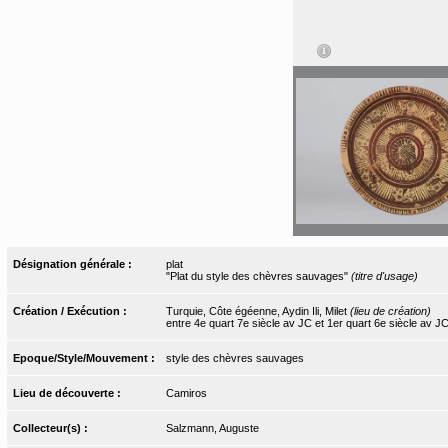
Désignation générale :
plat
"Plat du style des chèvres sauvages"
(titre d'usage)
Création / Exécution :
Turquie, Côte égéenne, Aydin Ili, Milet
(lieu de création)
entre 4e quart 7e siècle av JC et 1er quart 6e siècle av J
Epoque/Style/Mouvement :
style des chèvres sauvages
Lieu de découverte :
Camiros
Collecteur(s) :
Salzmann, Auguste