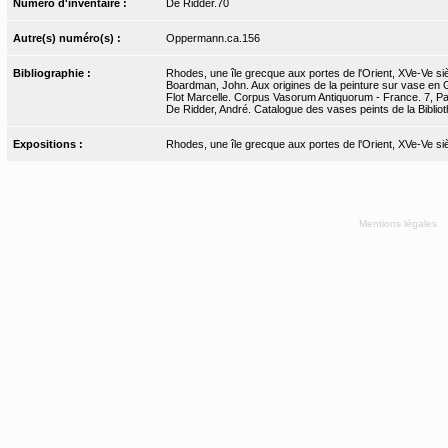
Numéro d'inventaire :
De Ridder.70
Autre(s) numéro(s) :
Oppermann.ca.156
Bibliographie :
Rhodes, une île grecque aux portes de l'Orient, XVe-Ve si
Boardman, John. Aux origines de la peinture sur vase en 
Flot Marcelle. Corpus Vasorum Antiquorum - France. 7, Pari
De Ridder, André. Catalogue des vases peints de la Bibliot
Expositions :
Rhodes, une île grecque aux portes de l'Orient, XVe-Ve s
Mentions légales