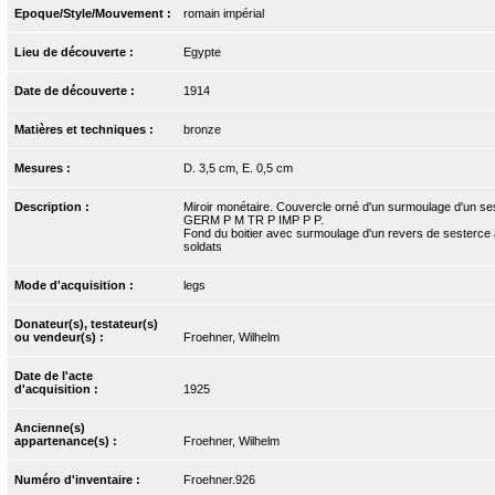
Epoque/Style/Mouvement :
romain impérial
Lieu de découverte :
Egypte
Date de découverte :
1914
Matières et techniques :
bronze
Mesures :
D. 3,5 cm, E. 0,5 cm
Description :
Miroir monétaire. Couvercle orné d'un surmoulage d'un 
GERM P M TR P IMP P P.
Fond du boitier avec surmoulage d'un revers de sesterce
soldats
Mode d'acquisition :
legs
Donateur(s), testateur(s)
ou vendeur(s) :
Froehner, Wilhelm
Date de l'acte
d'acquisition :
1925
Ancienne(s)
appartenance(s) :
Froehner, Wilhelm
Numéro d'inventaire :
Froehner.926