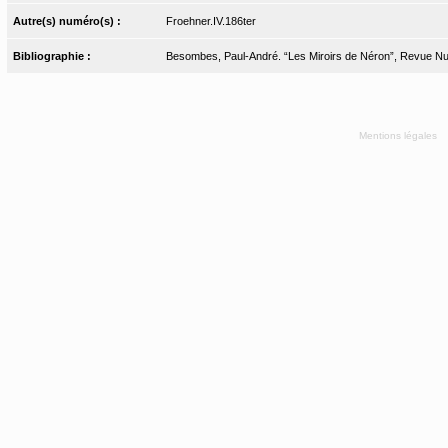
Autre(s) numéro(s) :
Froehner.IV.186ter
Bibliographie :
Besombes, Paul-André. “Les Miroirs de Néron”, Revue Nu
Mentions légales