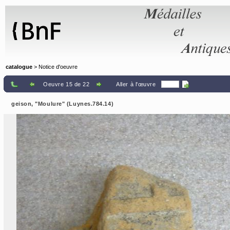
Panneau de gestion des cookies
catalogue
> Notice d'oeuvre
Oeuvre 15 de 22
Aller à l'œuvre
geison, "Moulure" (Luynes.784.14)