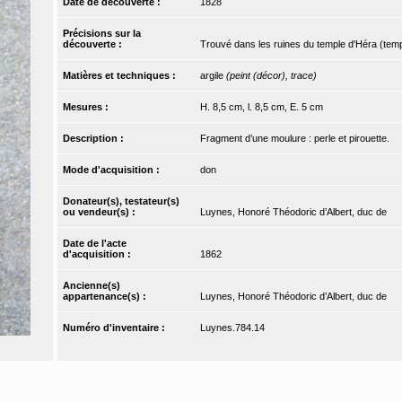
Date de découverte :
1828
Précisions sur la
découverte :
Trouvé dans les ruines du temple d'Héra (temp
Matières et techniques :
argile
(peint (décor), trace)
Mesures :
H. 8,5 cm, l. 8,5 cm, E. 5 cm
Description :
Fragment d’une moulure : perle et pirouette.
Mode d'acquisition :
don
Donateur(s), testateur(s)
ou vendeur(s) :
Luynes, Honoré Théodoric d’Albert, duc de
Date de l'acte
d'acquisition :
1862
Ancienne(s)
appartenance(s) :
Luynes, Honoré Théodoric d’Albert, duc de
Numéro d'inventaire :
Luynes.784.14