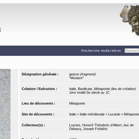
Recherche multicritères
Désignation générale :
geison
(fragment)
"Moulure"
Création / Exécution :
Italie, Basilicate, Métaponte
(lieu de création)
1ère moitié 5e siècle av JC
Lieu de découverte :
Métaponte
Site de découverte :
Italie > Italie méridionale > Lucanie > Métapont
Collecteur(s) :
Luynes, Honoré Théodoric d’Albert, duc de
Debacq, Joseph Frédéric