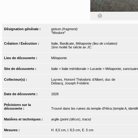
Désignation générale :
geison
(fragment)
"Moulure"
Création / Exécution :
Italie, Basilicate, Métaponte
(lieu de création)
1ère moitié 5e siècle av JC
Lieu de découverte :
Métaponte
Site de découverte :
Italie > Italie méridionale > Lucanie > Métaponte, sanctuair
Collecteur(s) :
Luynes, Honoré Théodoric d’Albert, duc de
Debacq, Joseph Frédéric
Date de découverte :
1828
Précisions sur la
découverte :
Trouvé dans les ruines du temple d'Héra (temple A, identi
Matières et techniques :
argile
(peint (décor), trace)
Mesures :
H. 8,5 cm, l. 8,5 cm, E. 5 cm