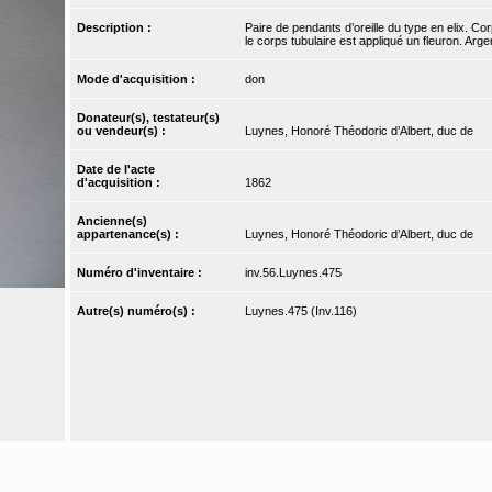
Description :
Paire de pendants d’oreille du type en elix. Co
le corps tubulaire est appliqué un fleuron. Arg
Mode d'acquisition :
don
Donateur(s), testateur(s)
ou vendeur(s) :
Luynes, Honoré Théodoric d’Albert, duc de
Date de l'acte
d'acquisition :
1862
Ancienne(s)
appartenance(s) :
Luynes, Honoré Théodoric d’Albert, duc de
Numéro d'inventaire :
inv.56.Luynes.475
Autre(s) numéro(s) :
Luynes.475 (Inv.116)