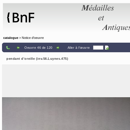
Panneau de gestion des cookies
catalogue
> Notice d'oeuvre
Oeuvre 46 de 120
Aller à l'œuvre
pendant d'oreille (inv.56.Luynes.475)