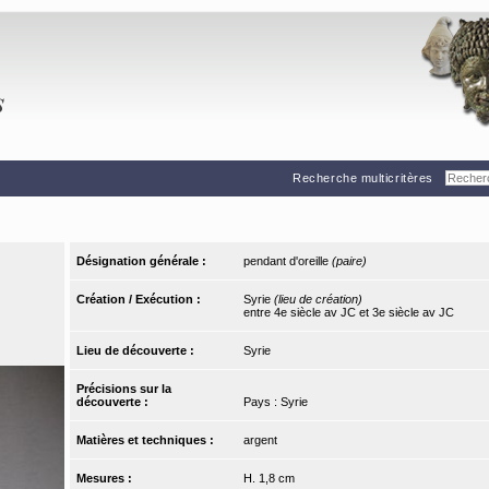
Recherche multicritères
Désignation générale :
pendant d'oreille
(paire)
Création / Exécution :
Syrie
(lieu de création)
entre 4e siècle av JC et 3e siècle av JC
Lieu de découverte :
Syrie
Précisions sur la
découverte :
Pays : Syrie
Matières et techniques :
argent
Mesures :
H. 1,8 cm