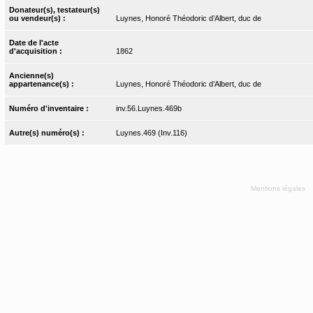
Donateur(s), testateur(s)
ou vendeur(s) :
Luynes, Honoré Théodoric d’Albert, duc de
Date de l'acte
d'acquisition :
1862
Ancienne(s)
appartenance(s) :
Luynes, Honoré Théodoric d’Albert, duc de
Numéro d'inventaire :
inv.56.Luynes.469b
Autre(s) numéro(s) :
Luynes.469 (Inv.116)
Mentions légales