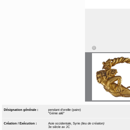
Désignation générale :
pendant d'oreille (paire)
"Génie ailé"
Création / Exécution :
Asie occidentale, Syrie
(lieu de création)
3e siècle av JC