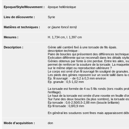
Epoque/Style/Mouvement :
époque hellénistique
Lieu de découverte :
Syrie
Matières et techniques :
or
(jaune foncé terni)
Mesures :
H. 1,734 cm, l. 1,397 cm
Description :
Génie ailé cambré fixé à une torsade de fils épais.
description technique :
Paire de boucles qui présentent des différences technique
Exécution différente qui se reconnaît dans les détails sty
Génies obtenus par fonte à cire perdue. Entre les ailes, sur
permet de renforcer la soudure de la torsade. La maquette e
sur le même objet ou reproduction ultérieure ?
Le corps est orné d’un fil ouvragé fin souligné de granules.
Les pieds des génies reposent sur un socle taillé dans la cir
Ep. fil ouvragé : - de 0,2 à 0,3 mm environ
Ep. granule : 0,5-1,02 mm
La torsade est formée de 4 ou 5 fils ronds (tors roulés pr
l’enfilage).
Le haut de la torsade est ornée d’une rosette en feuille d’o
Sur l’une des deux boucles (la plus sombre), la torsade es
Ep torsade : 0,6-2,50/0,5-2,88 mm (boucle brillante)
Ep fil torsade : 0,8/0,9 mm
En général les soudures sont fines mais apparaissent débo
Mode d'acquisition :
don