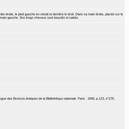
 droite, le pied gauche en retrait et derrière le droit. Dans sa main droite, placée sur le
e la main gauche. Ses longs cheveux sont bouclés et nattés.
ogue des Bronzes Antiques de la Bibliothèque nationale. Paris : 1895, p.123, n°275;