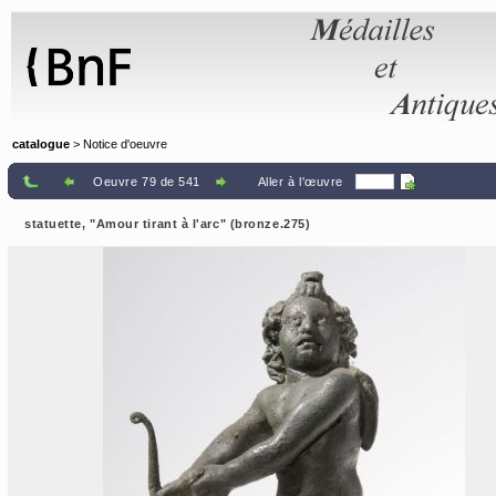
Panneau de gestion des cookies
catalogue
> Notice d'oeuvre
Oeuvre 79 de 541
Aller à l'œuvre
statuette, "Amour tirant à l'arc" (bronze.275)