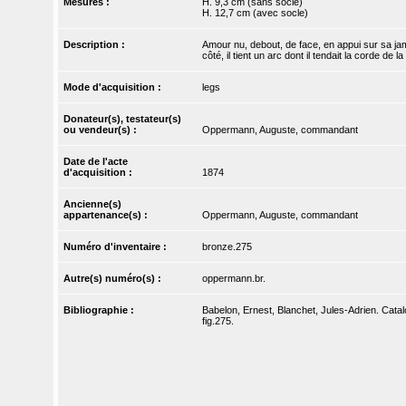
Mesures :
H. 9,3 cm (sans socle)
H. 12,7 cm (avec socle)
Description :
Amour nu, debout, de face, en appui sur sa jambe
côté, il tient un arc dont il tendait la corde d
Mode d'acquisition :
legs
Donateur(s), testateur(s)
ou vendeur(s) :
Oppermann, Auguste, commandant
Date de l'acte
d'acquisition :
1874
Ancienne(s)
appartenance(s) :
Oppermann, Auguste, commandant
Numéro d'inventaire :
bronze.275
Autre(s) numéro(s) :
oppermann.br.
Bibliographie :
Babelon, Ernest, Blanchet, Jules-Adrien. Catal
fig.275.