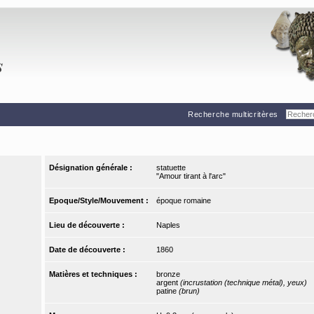
Recherche multicritères
Désignation générale :
statuette
"Amour tirant à l'arc"
Epoque/Style/Mouvement :
époque romaine
Lieu de découverte :
Naples
Date de découverte :
1860
Matières et techniques :
bronze
argent
(incrustation (technique métal), yeux)
patine
(brun)