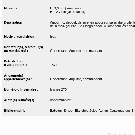
Mesures :
H. 9,3 cm (sans socle)
H. 12,7 cm (avec socle)
Description :
Amour nu, debout, de face, en appui sur sa jambe droite, le p
de la main gauche. Ses longs cheveux sont bouclés et nat
Mode d'acquisition :
legs
Donateur(s), testateur(s)
ou vendeur(s) :
Oppermann, Auguste, commandant
Date de l'acte
d'acquisition :
1874
Ancienne(s)
appartenance(s) :
Oppermann, Auguste, commandant
Numéro d'inventaire :
bronze.275
Autre(s) numéro(s) :
oppermann.br.
Bibliographie :
Babelon, Ernest, Blanchet, Jules-Adrien. Catalogue des Bro
Mentions légales