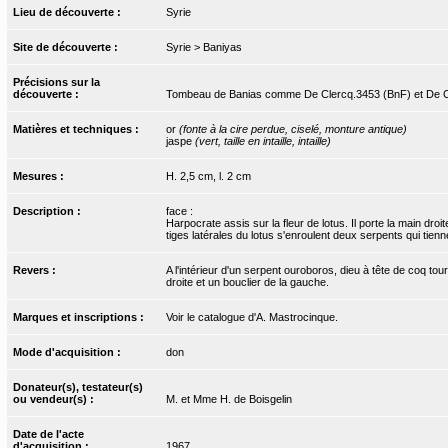
Lieu de découverte :
Syrie
Site de découverte :
Syrie > Baniyas
Précisions sur la
découverte :
Tombeau de Banias comme De Clercq.3453 (BnF) et De Cle
Matières et techniques :
or
(fonte à la cire perdue, ciselé, monture antique)
jaspe
(vert, taille en intaille, intaille)
Mesures :
H. 2,5 cm, l. 2 cm
Description :
face :
Harpocrate assis sur la fleur de lotus. Il porte la main dro
tiges latérales du lotus s'enroulent deux serpents qui tie
Revers :
A l'intérieur d'un serpent ouroboros, dieu à tête de coq tou
droite et un bouclier de la gauche.
Marques et inscriptions :
Voir le catalogue d'A. Mastrocinque.
Mode d'acquisition :
don
Donateur(s), testateur(s)
ou vendeur(s) :
M. et Mme H. de Boisgelin
Date de l'acte
d'acquisition :
1967