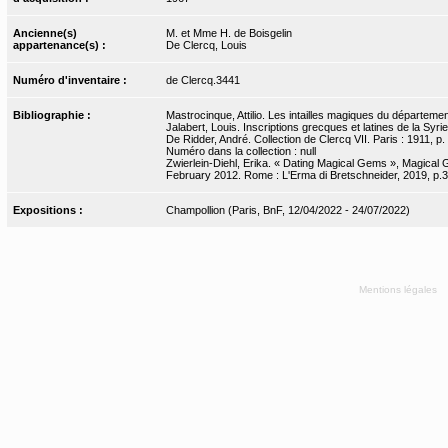
Ancienne(s)
M. et Mme H. de Boisgelin
appartenance(s) :
De Clercq, Louis
Numéro d'inventaire :
de Clercq.3441
Bibliographie :
Mastrocinque, Attilio. Les intailles magiques du départemen
Jalabert, Louis. Inscriptions grecques et latines de la Sy
De Ridder, André. Collection de Clercq VII. Paris : 1911, p.
Numéro dans la collection : null
Zwierlein-Diehl, Erika. « Dating Magical Gems », Magical 
February 2012. Rome : L'Erma di Bretschneider, 2019, p.
Expositions :
Champollion (Paris, BnF, 12/04/2022 - 24/07/2022)
Mentions légales