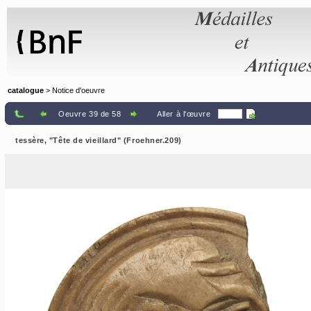
Panneau de gestion des cookies
catalogue
> Notice d'oeuvre
Oeuvre 39 de 58
Aller à l'œuvre
tessère, "Tête de vieillard" (Froehner.209)