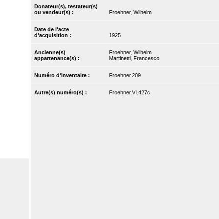
Donateur(s), testateur(s)
ou vendeur(s) :
Froehner, Wilhelm
Date de l'acte
d'acquisition :
1925
Ancienne(s)
Froehner, Wilhelm
appartenance(s) :
Martinetti, Francesco
Numéro d'inventaire :
Froehner.209
Autre(s) numéro(s) :
Froehner.VI.427c