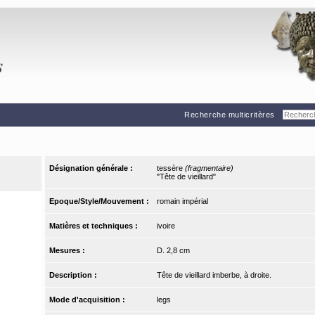
Recherche multicritères
Désignation générale :
tessère
(fragmentaire)
"Tête de vieillard"
Epoque/Style/Mouvement :
romain impérial
Matières et techniques :
ivoire
Mesures :
D. 2,8 cm
Description :
Tête de vieillard imberbe, à droite.
Mode d'acquisition :
legs