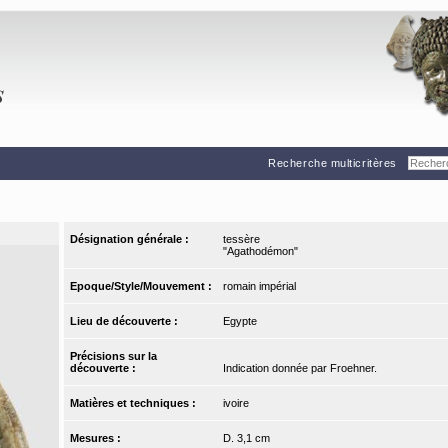
Recherche multicritères
Désignation générale :
tessère
"Agathodémon"
Epoque/Style/Mouvement :
romain impérial
Lieu de découverte :
Egypte
Précisions sur la
découverte :
Indication donnée par Froehner.
Matières et techniques :
ivoire
Mesures :
D. 3,1 cm