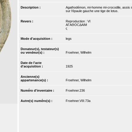
Description :
Agathodémon, mi-homme mi-crocodile, assis sur u
sur l'épaule gauche une tige de lotus.
Revers :
Reproduction : VI
AΓAΘOCΔAIM
ς
Mode d'acquisition :
legs
Donateur(s), testateur(s)
ou vendeur(s) :
Froehner, Wilhelm
Date de l'acte
d'acquisition :
1925
Ancienne(s)
appartenance(s) :
Froehner, Wilhelm
Numéro d'inventaire :
Froehner.236
Autre(s) numéro(s) :
Froehner.VIII.73a