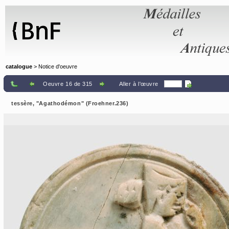
Panneau de gestion des cookies
catalogue
> Notice d'oeuvre
Oeuvre 16 de 315
Aller à l'œuvre
tessère, "Agathodémon" (Froehner.236)