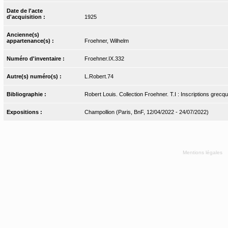
Date de l'acte
d'acquisition :
1925
Ancienne(s)
appartenance(s) :
Froehner, Wilhelm
Numéro d'inventaire :
Froehner.IX.332
Autre(s) numéro(s) :
L.Robert.74
Bibliographie :
Robert Louis. Collection Froehner. T.I : Inscriptions grecq
Expositions :
Champollion (Paris, BnF, 12/04/2022 - 24/07/2022)
Mentions légales