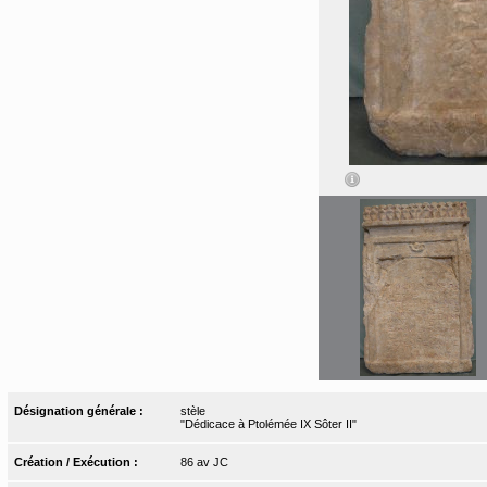
Désignation générale :
stèle
"Dédicace à Ptolémée IX Sôter II"
Création / Exécution :
86 av JC