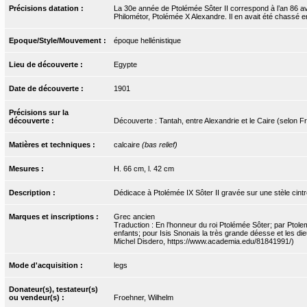
Précisions datation :
La 30e année de Ptolémée Sôter II correspond à l’an 86 av. 
Philométor, Ptolémée X Alexandre. Il en avait été chassé en
Epoque/Style/Mouvement :
époque hellénistique
Lieu de découverte :
Egypte
Date de découverte :
1901
Précisions sur la
découverte :
Découverte : Tantah, entre Alexandrie et le Caire (selon F
Matières et techniques :
calcaire
(bas relief)
Mesures :
H. 66 cm, l. 42 cm
Description :
Dédicace à Ptolémée IX Sôter II gravée sur une stèle cintré
Marques et inscriptions :
Grec ancien
Traduction : En l’honneur du roi Ptolémée Sôter; par Ptole
enfants; pour Isis Snonais la très grande déesse et les d
Michel Disdero, https://www.academia.edu/81841991/)
Mode d'acquisition :
legs
Donateur(s), testateur(s)
ou vendeur(s) :
Froehner, Wilhelm