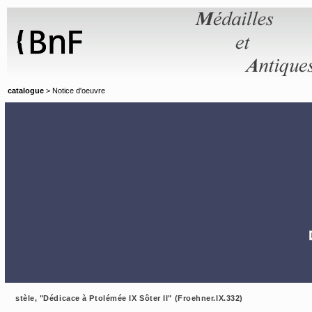
Panneau de gestion des cookies
catalogue
> Notice d'oeuvre
stèle, "Dédicace à Ptolémée IX Sôter II" (Froehner.IX.332)