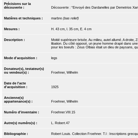
Précisions sur la
découverte :
Découverte : “Envoyé des Dardanelles par Demetrios Xan
Matières et techniques :
marbre
(bas relief)
Mesures :
H. 43 cm, l. 35 cm, E. 4 cm
Description :
Moitié supérieure brisée. Au milieu, autel allumé. A droite
libation. Du côté opposé, un jeune homme drapé dans une tu
pour les boeufs : Zeus Olbias était un dieu de paysans, que
Mode d'acquisition :
legs
Donateur(s), testateur(s)
ou vendeur(s) :
Froehner, Wilhelm
Date de l'acte
d'acquisition :
1925
Ancienne(s)
appartenance(s) :
Froehner, Wilhelm
Numéro d'inventaire :
Froehner.VIII.15
Autre(s) numéro(s) :
L. Robert.47
Bibliographie :
Robert Louis. Collection Froehner. T.I : Inscriptions grecqu