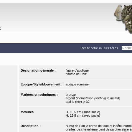
Recherche multicritères
Désignation générale :
figure d'applique
"Buste de Pan"
Epoque/Style/Mouvement :
époque romaine
Matières et techniques :
bronze
argent
(incrustation (technique métal))
patine
(vert gris)
Mesures :
H. 10,5 cm (sans socle)
H. 15,8 cm (avec socle)
Description :
Buste de Pan le corps de face et la tête tourn
oreilles de cheval émergent de sa chevelure 