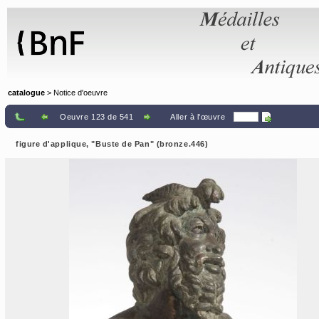
Panneau de gestion des cookies
catalogue
> Notice d'oeuvre
Oeuvre 123 de 541
Aller à l'œuvre
figure d'applique, "Buste de Pan" (bronze.446)