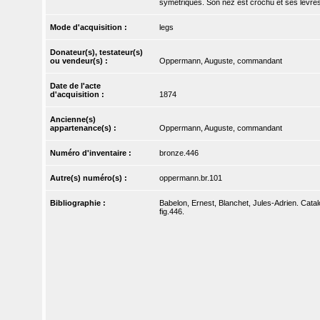
symétriques. Son nez est crochu et ses lèvre
Mode d'acquisition :
legs
Donateur(s), testateur(s)
ou vendeur(s) :
Oppermann, Auguste, commandant
Date de l'acte
d'acquisition :
1874
Ancienne(s)
appartenance(s) :
Oppermann, Auguste, commandant
Numéro d'inventaire :
bronze.446
Autre(s) numéro(s) :
oppermann.br.101
Bibliographie :
Babelon, Ernest, Blanchet, Jules-Adrien. Catal
fig.446.