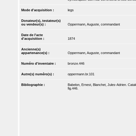
Mode d'acquisition :
legs
Donateur(s), testateur(s)
ou vendeur(s) :
Oppermann, Auguste, commandant
Date de l'acte
d'acquisition :
1874
Ancienne(s)
appartenance(s) :
Oppermann, Auguste, commandant
Numéro d'inventaire :
bronze.446
Autre(s) numéro(s) :
oppermann.br.101
Bibliographie :
Babelon, Ernest, Blanchet, Jules-Adrien. Catal
fig.446.