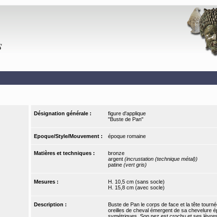
Désignation générale :
figure d'applique
"Buste de Pan"
Epoque/Style/Mouvement :
époque romaine
Matières et techniques :
bronze
argent
(incrustation (technique métal))
patine
(vert gris)
Mesures :
H. 10,5 cm (sans socle)
H. 15,8 cm (avec socle)
Description :
Buste de Pan le corps de face et la tête tourn
oreilles de cheval émergent de sa chevelure 
symétriques. Son nez est crochu et ses lèvre