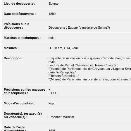
Lieu de découverte :
Egypte
Date de découverte :
1889
Précisions sur la
découverte :
Découverte : Egypte (cimetière de Sohag?)
Matières et techniques :
bois
Mesures :
H. 6,8 cm, l. 14,5 cm
Description :
Etiquette de momie en bois à queues d’aronde avec trous de
main.
Lecture de Michel Chauveau et Hélène Cuvigny :
"(momie) de Panisneus, fils de Chrysès, au village de Smini
dans le Panopolite."
"Remets à Kronios..."
"(Momie) de Panisneus, au port de Zminai, pour être envoy
Précisions sur les marques
+
et inscriptions :
Γ Ο Σ
Mode d'acquisition :
legs
Donateur(s), testateur(s)
ou vendeur(s) :
Froehner, Wilhelm
Date de l'acte
d'acquisition :
1925