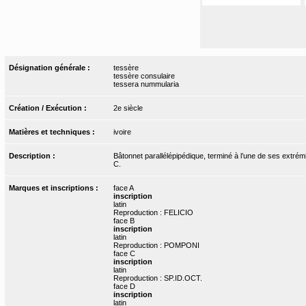
Désignation générale :
tessère
tessère consulaire
tessera nummularia
Création / Exécution :
2e siècle
Matières et techniques :
ivoire
Description :
Bâtonnet parallélépipédique, terminé à l’une de ses extrémi
C.
Marques et inscriptions :
face A
inscription
latin
Reproduction : FELICIO
face B
inscription
latin
Reproduction : POMPONI
face C
inscription
latin
Reproduction : SP.ID.OCT.
face D
inscription
latin