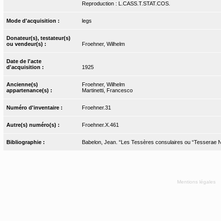
Reproduction : L.CASS.T.STAT.COS.
Mode d'acquisition :
legs
Donateur(s), testateur(s)
ou vendeur(s) :
Froehner, Wilhelm
Date de l'acte
d'acquisition :
1925
Ancienne(s)
Froehner, Wilhelm
appartenance(s) :
Martinetti, Francesco
Numéro d'inventaire :
Froehner.31
Autre(s) numéro(s) :
Froehner.X.461
Bibliographie :
Babelon, Jean. “Les Tessères consulaires ou “Tesserae Nu
Mentions légales