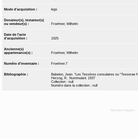
Mode d'acquisition :
legs
Donateur(s), testateur(s)
ou vendeur(s) :
Froehner, Wilhelm
Date de l'acte
d'acquisition :
1925
Ancienne(s)
appartenance(s) :
Froehner, Wilhelm
Numéro d'inventaire :
Froehner.7
Bibliographie :
Babelon, Jean. “Les Tessères consulaires ou “Tesserae Nu
Herzog, R.. Nummularii. 1937
Collection : null
Numéro dans la collection : null
Mentions légales