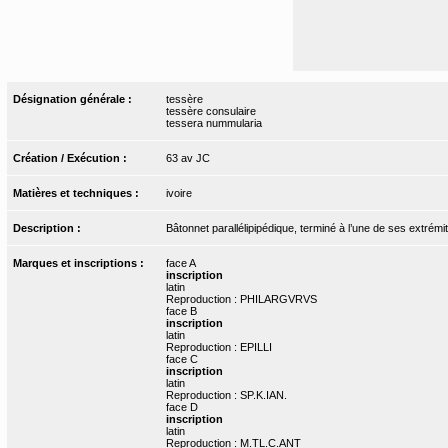
Désignation générale :
tessère
tessère consulaire
tessera nummularia
Création / Exécution :
63 av JC
Matières et techniques :
ivoire
Description :
Bâtonnet parallélipipédique, terminé à l’une de ses extrémi
Marques et inscriptions :
face A
inscription
latin
Reproduction : PHILARGVRVS
face B
inscription
latin
Reproduction : EPILLI
face C
inscription
latin
Reproduction : SP.K.IAN.
face D
inscription
latin
Reproduction : M.TL.C.ANT