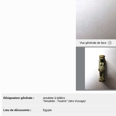
Vue générale de face
Désignation générale :
amulette à bélière
"Amulette : Touéris"
(titre d'usage)
Lieu de découverte :
Egypte