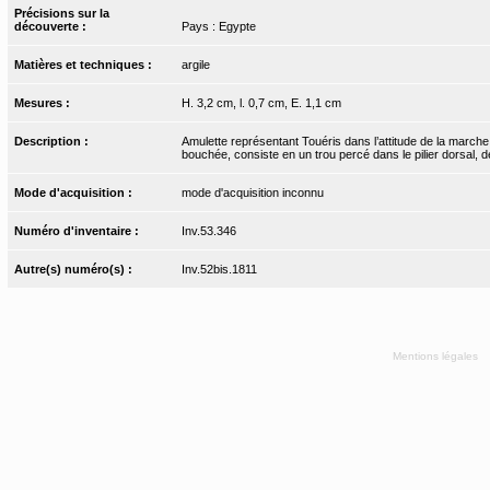
Précisions sur la
découverte :
Pays : Egypte
Matières et techniques :
argile
Mesures :
H. 3,2 cm, l. 0,7 cm, E. 1,1 cm
Description :
Amulette représentant Touéris dans l’attitude de la marche,
bouchée, consiste en un trou percé dans le pilier dorsal, déc
Mode d'acquisition :
mode d'acquisition inconnu
Numéro d'inventaire :
Inv.53.346
Autre(s) numéro(s) :
Inv.52bis.1811
Mentions légales