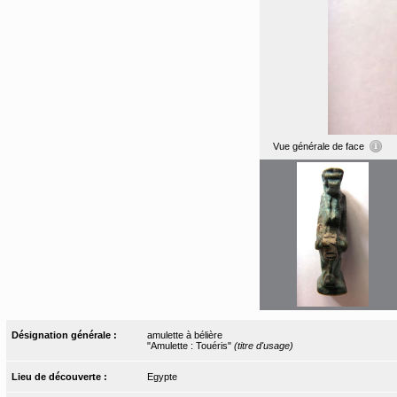
Vue générale de face
Désignation générale :
amulette à bélière
"Amulette : Touéris"
(titre d'usage)
Lieu de découverte :
Egypte