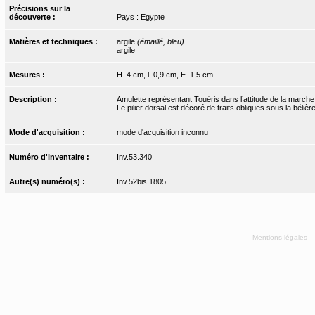
Précisions sur la
découverte :
Pays : Egypte
Matières et techniques :
argile
(émaillé, bleu)
argile
Mesures :
H. 4 cm, l. 0,9 cm, E. 1,5 cm
Description :
Amulette représentant Touéris dans l’attitude de la marche
Le pilier dorsal est décoré de traits obliques sous la bélière
Mode d'acquisition :
mode d'acquisition inconnu
Numéro d'inventaire :
Inv.53.340
Autre(s) numéro(s) :
Inv.52bis.1805
Mentions légales