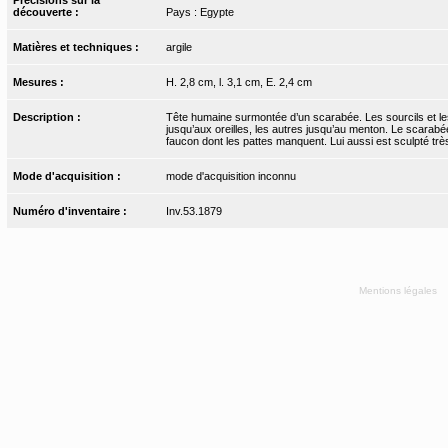
découverte :
Pays : Egypte
Matières et techniques :
argile
Mesures :
H. 2,8 cm, l. 3,1 cm, E. 2,4 cm
Description :
Tête humaine surmontée d’un scarabée. Les sourcils et les 
jusqu’aux oreilles, les autres jusqu’au menton. Le scarabée 
faucon dont les pattes manquent. Lui aussi est sculpté tr
Mode d'acquisition :
mode d'acquisition inconnu
Numéro d'inventaire :
Inv.53.1879
Mentions légales