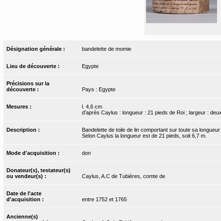
Désignation générale :
bandelette de momie
Lieu de découverte :
Egypte
Précisions sur la
découverte :
Pays : Egypte
Mesures :
l. 4,6 cm
d’après Caylus : longueur : 21 pieds de Roi ; largeur : de
Description :
Bandelette de toile de lin comportant sur toute sa longueur 
Selon Caylus la longueur est de 21 pieds, soit 6,7 m.
Mode d'acquisition :
don
Donateur(s), testateur(s)
ou vendeur(s) :
Caylus, A.C de Tubières, comte de
Date de l'acte
d'acquisition :
entre 1752 et 1765
Ancienne(s)