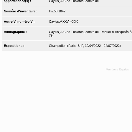
appartenance(s) :
Caylus, A.C de Tubières, comte de
Numéro d'inventaire :
Inv.53.1842
Autre(s) numéro(s) :
Caylus.V.XXVI-XXIX
Bibliographie :
Caylus, A.C de Tubières, comte de. Recueil d’ Antiquités é
79.
Expositions :
Champollion (Paris, BnF, 12/04/2022 - 24/07/2022)
Mentions légales