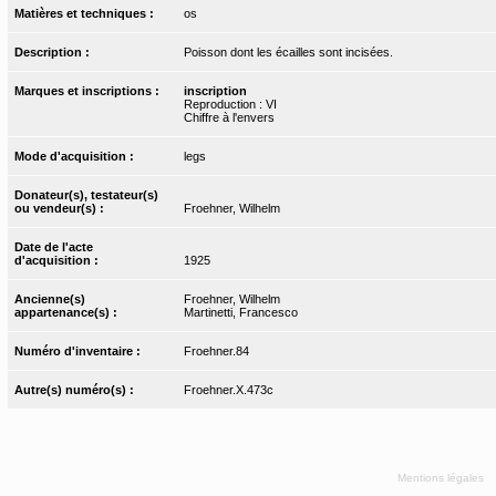
Matières et techniques :
os
Description :
Poisson dont les écailles sont incisées.
Marques et inscriptions :
inscription
Reproduction : VI
Chiffre à l'envers
Mode d'acquisition :
legs
Donateur(s), testateur(s)
ou vendeur(s) :
Froehner, Wilhelm
Date de l'acte
d'acquisition :
1925
Ancienne(s)
Froehner, Wilhelm
appartenance(s) :
Martinetti, Francesco
Numéro d'inventaire :
Froehner.84
Autre(s) numéro(s) :
Froehner.X.473c
Mentions légales