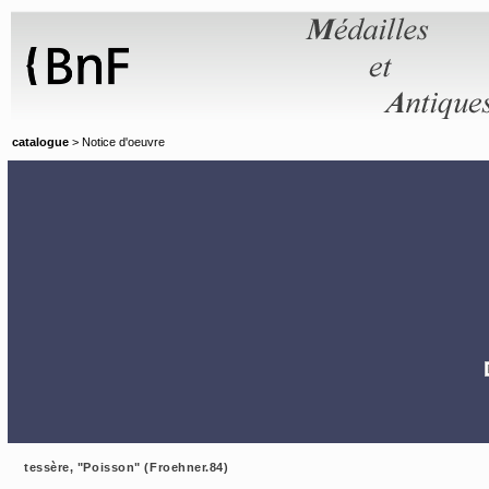
Panneau de gestion des cookies
catalogue
> Notice d'oeuvre
tessère, "Poisson" (Froehner.84)