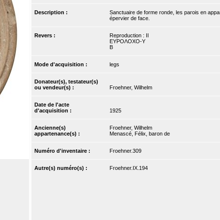
Description :
Sanctuaire de forme ronde, les parois en apparei
épervier de face.
Revers :
Reproduction : II
EYPOΛOXO-Y
B
Mode d'acquisition :
legs
Donateur(s), testateur(s)
ou vendeur(s) :
Froehner, Wilhelm
Date de l'acte
d'acquisition :
1925
Ancienne(s)
Froehner, Wilhelm
appartenance(s) :
Menascé, Félix, baron de
Numéro d'inventaire :
Froehner.309
Autre(s) numéro(s) :
Froehner.IX.194