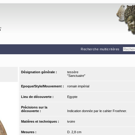
Recherche multicritères
Désignation générale :
tessère
"Sanctuaire"
Epoque/Style/Mouvement :
romain impérial
Lieu de découverte :
Egypte
Précisions sur la
découverte :
Indication donnée par le cahier Froehner.
Matières et techniques :
ivoire
Mesures :
D. 2,8 cm