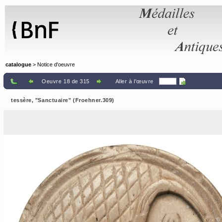
Panneau de gestion des cookies
catalogue
> Notice d'oeuvre
Oeuvre 18 de 315
Aller à l'œuvre
tessère, "Sanctuaire" (Froehner.309)