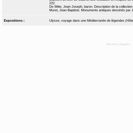
222.
De Witte, Jean-Joseph, baron. Description de la collection 
Muret, Jean-Baptiste. Monuments antiques dessinés par J.-
Expositions :
Ulysse, voyage dans une Méditerranée de légendes (Hôtel
Mentions légales