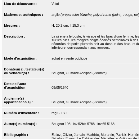
Lieu de découverte :
Vulci
Matières et techniques :
argile
(préparation blanche, polychrome (peint), rouge, pol
Mesures :
H. 20,2 cm, l. 15,3 cm
Description :
La sirène a le buste, le visage et les bras d’une femme, les
sur les ailes, les maigres doigts écartés semblables à des 
décorées de petits plumetis noir au-dessus des bras, et de 
inférieure, correspondant aux rémiges.
Mode d'acquisition :
achat en vente publique
Donateur(s), testateur(s)
ou vendeur(s) :
Beugnot, Gustave Adolphe (vicomte)
Date de l'acte
d'acquisition :
05/05/1840
Ancienne(s)
appartenance(s) :
Beugnot, Gustave Adolphe (vicomte)
Numéro d'inventaire :
reg.C.150
Autre(s) numéro(s) :
Beugnot.198 ; inv.52bis.5788 ; inv.65.5168
Bibliographie :
Estiez, Olivier, Jamain, Mathilde, Morantin, Patrick. Homère
Babelon, Ernest. Le Cabinet des Médailles et Antiques de la 