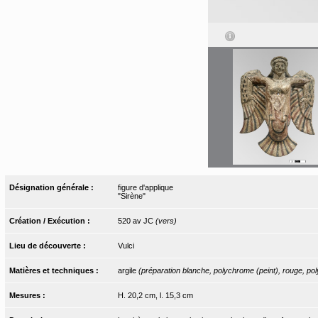
Désignation générale :
figure d'applique
"Sirène"
Création / Exécution :
520 av JC
(vers)
Lieu de découverte :
Vulci
Matières et techniques :
argile
(préparation blanche, polychrome (peint), rouge, pol
Mesures :
H. 20,2 cm, l. 15,3 cm