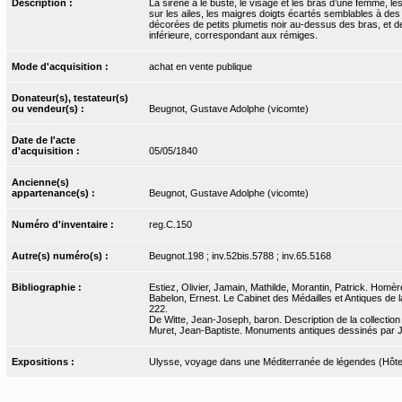
Description :
La sirène a le buste, le visage et les bras d’une femme, les
sur les ailes, les maigres doigts écartés semblables à des 
décorées de petits plumetis noir au-dessus des bras, et de 
inférieure, correspondant aux rémiges.
Mode d'acquisition :
achat en vente publique
Donateur(s), testateur(s)
ou vendeur(s) :
Beugnot, Gustave Adolphe (vicomte)
Date de l'acte
d'acquisition :
05/05/1840
Ancienne(s)
appartenance(s) :
Beugnot, Gustave Adolphe (vicomte)
Numéro d'inventaire :
reg.C.150
Autre(s) numéro(s) :
Beugnot.198 ; inv.52bis.5788 ; inv.65.5168
Bibliographie :
Estiez, Olivier, Jamain, Mathilde, Morantin, Patrick. Homère
Babelon, Ernest. Le Cabinet des Médailles et Antiques de la 
222.
De Witte, Jean-Joseph, baron. Description de la collection 
Muret, Jean-Baptiste. Monuments antiques dessinés par J.-
Expositions :
Ulysse, voyage dans une Méditerranée de légendes (Hôtel