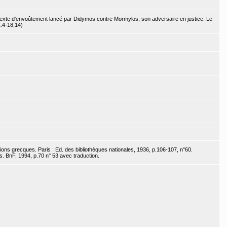
n texte d'envoûtement lancé par Didymos contre Mormylos, son adversaire en justice. Le
.4-18,14)
ptions grecques. Paris : Ed. des bibliothèques nationales, 1936, p.106-107, n°60.
. BnF, 1994, p.70 n° 53 avec traduction.