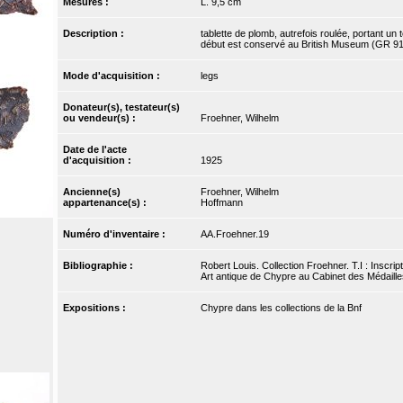
Mesures :
L. 9,5 cm
Description :
tablette de plomb, autrefois roulée, portant u
début est conservé au British Museum (GR 91
Mode d'acquisition :
legs
Donateur(s), testateur(s)
ou vendeur(s) :
Froehner, Wilhelm
Date de l'acte
d'acquisition :
1925
Ancienne(s)
Froehner, Wilhelm
appartenance(s) :
Hoffmann
Numéro d'inventaire :
AA.Froehner.19
Bibliographie :
Robert Louis. Collection Froehner. T.I : Inscri
Art antique de Chypre au Cabinet des Médailles
Expositions :
Chypre dans les collections de la Bnf