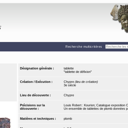
Recherche multicritères
Désignation générale :
tablette
"tablette de défixion"
Création / Exécution :
Chypre
(lieu de création)
3e siècle
Lieu de découverte :
Chypre
Précisions sur la
Louis Robert : Kourion; Catalogue exposition
découverte :
Un ensemble de tablettes de plomb données pa
Matières et techniques :
plomb