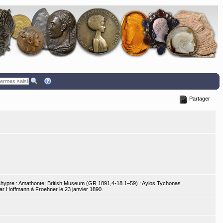
Partager
 Chypre : Amathonte; British Museum (GR 1891,4-18.1–59) : Ayios Tychonas
r Hoffmann à Froehner le 23 janvier 1890.