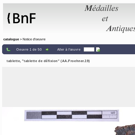
Panneau de gestion des cookies
catalogue
> Notice d'oeuvre
Oeuvre 1 de 50
Aller à l'œuvre
tablette, "tablette de défixion" (AA.Froehner.19)