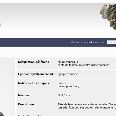
Recherche multicritères
Désignation générale :
figure d'applique
"Tête de femme au centre d’une coquille"
Epoque/Style/Mouvement :
époque romaine
Matières et techniques :
bronze
patine
(vert brun)
Mesures :
D. 5,3 cm
Description :
Tête de femme au centre d’une coquille. Elle e
torsade. Son cou est couvert d’une draperie. La