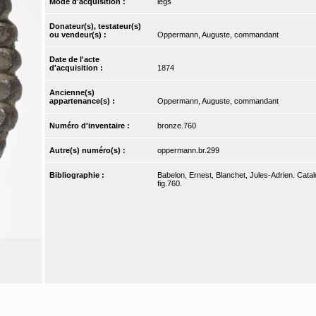
Mode d'acquisition :
legs
Donateur(s), testateur(s)
ou vendeur(s) :
Oppermann, Auguste, commandant
Date de l'acte
d'acquisition :
1874
Ancienne(s)
appartenance(s) :
Oppermann, Auguste, commandant
Numéro d'inventaire :
bronze.760
Autre(s) numéro(s) :
oppermann.br.299
Bibliographie :
Babelon, Ernest, Blanchet, Jules-Adrien. Catal
fig.760.