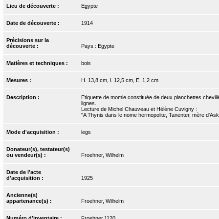
Lieu de découverte :
Egypte
Date de découverte :
1914
Précisions sur la
découverte :
Pays : Egypte
Matières et techniques :
bois
Mesures :
H. 13,8 cm, l. 12,5 cm, E. 1,2 cm
Description :
Etiquette de momie constituée de deux planchettes chevillées
lignes.
Lecture de Michel Chauveau et Hélène Cuvigny :
"A Thynis dans le nome hermopolite, Tanenter, mère d'As
Mode d'acquisition :
legs
Donateur(s), testateur(s)
ou vendeur(s) :
Froehner, Wilhelm
Date de l'acte
d'acquisition :
1925
Ancienne(s)
appartenance(s) :
Froehner, Wilhelm
Numéro d'inventaire :
Froehner.1120