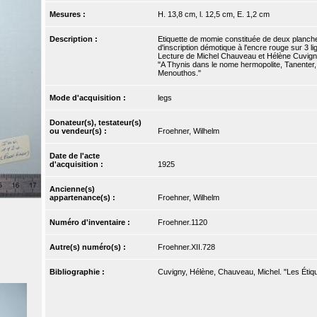
Mesures :
H. 13,8 cm, l. 12,5 cm, E. 1,2 cm
Description :
Etiquette de momie constituée de deux planchette
d'inscription démotique à l'encre rouge sur 3 li
Lecture de Michel Chauveau et Hélène Cuvign
"A Thynis dans le nome hermopolite, Tanenter
Menouthos."
Mode d'acquisition :
legs
Donateur(s), testateur(s)
ou vendeur(s) :
Froehner, Wilhelm
Date de l'acte
d'acquisition :
1925
Ancienne(s)
appartenance(s) :
Froehner, Wilhelm
Numéro d'inventaire :
Froehner.1120
Autre(s) numéro(s) :
Froehner.XII.728
Bibliographie :
Cuvigny, Hélène, Chauveau, Michel. "Les Étique