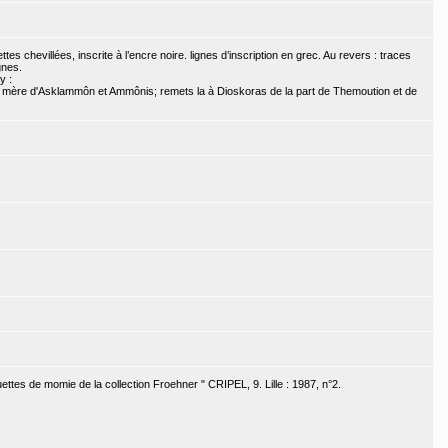
s chevillées, inscrite à l’encre noire. lignes d’inscription en grec. Au revers : traces
gnes.
y :
, mère d'Asklammôn et Ammônis; remets la à Dioskoras de la part de Themoution et de
ttes de momie de la collection Froehner " CRIPEL, 9. Lille : 1987, n°2.